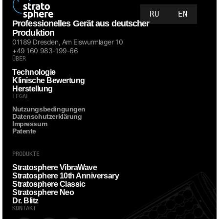
RU
EN
Professionelles Gerät aus deutscher
Produktion
01189 Dresden, Am Eiswurmlager 10
+49 160 983-199-66
ÜBER
Technologie
Klinische Bewertung
Herstellung
LEGAL
Nutzungsbedingungen
Datenschutzerklärung
Impressum
Patente
PRODUKTE
Stratosphere VibraWave
Stratosphere 10th Anniversary
Stratosphere Classic
Stratosphere Neo
Dr. Blitz
KONTAKT