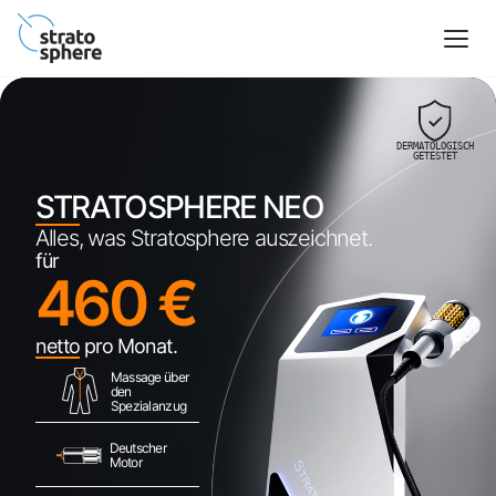
DERMATOLOGISCH
GETESTET
STRATOSPHERE NEO
Alles, was Stratosphere auszeichnet.
für
460 €
netto pro Monat.
Massage über
den
Spezialanzug
Deutscher
Motor